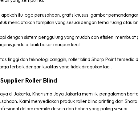
detail yang sempurna.
 apakah itu logo perusahaan, grafis khusus, gambar pemandangan, i
uk menciptakan tampilan yang sesuai dengan tema ruang atau bra
engkapi dengan sistem penggulung yang mudah dan efisien, membuat
i jenis jendela, baik besar maupun kecil.
 tinggi dan teknologi canggih, roller blind Sharp Point tersedia 
a terbaik dengan kualitas yang tidak diragukan lagi.
Supplier Roller Blind
percaya di Jakarta, Kharisma Jaya Jakarta memiliki pengalaman be
usahaan. Kami menyediakan produk roller blind printing dari Sha
ofesional dalam memilih desain dan bahan yang paling sesuai.