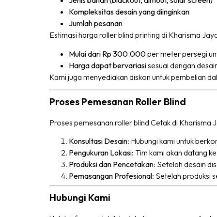
Jenis bahan (blackout, dimout, solar screen)
Kompleksitas desain yang diinginkan
Jumlah pesanan
Estimasi harga roller blind printing di Kharisma Ja
Mulai dari Rp 300.000
per meter persegi un
Harga dapat bervariasi
sesuai dengan desain
Kami juga menyediakan diskon untuk pembelian dal
Proses Pemesanan Roller Blind
Proses pemesanan roller blind Cetak di Kharisma J
Konsultasi Desain
: Hubungi kami untuk berko
Pengukuran Lokasi
: Tim kami akan datang ke
Produksi dan Pencetakan
: Setelah desain di
Pemasangan Profesional
: Setelah produksi 
Hubungi Kami