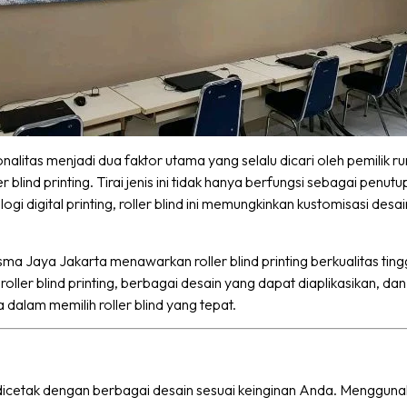
ionalitas menjadi dua faktor utama yang selalu dicari oleh pemilik r
r blind printing. Tirai jenis ini tidak hanya berfungsi sebagai penu
i digital printing, roller blind ini memungkinkan kustomisasi desa
sma Jaya Jakarta menawarkan roller blind printing berkualitas tin
 roller blind printing, berbagai desain yang dapat diaplikasikan,
dalam memilih roller blind yang tepat.
 dicetak dengan berbagai desain sesuai keinginan Anda. Menggunakan te