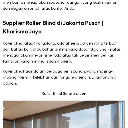
membantu menciptakan suasana ruangan yang lebih nyaman
dan elegan di rumah atau kantor Anda.
Supplier Roller Blind di Jakarta Pusat |
Kharisma Jaya
Roller blind, atau tirai gulung, adalah jenis gorden yang terbuat
dari bahan kain atau bahan sintetis yang dapat digulung ke atas
menggunakan mekanisme roda atau tali. Selain memberikan
tampilan yang minimalis dan modern.
Roller blind hadir dalam berbagai jenis bahan, yang masing-
masing memiliki kelebihan dan fungsinya sendiri. Di antaranya
adalah:
Roller Blind Solar Screen